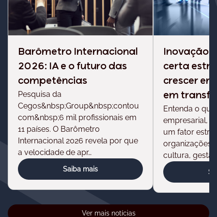
Barômetro Internacional
Inovação e
2026: IA e o futuro das
certa estr
competências
crescer e
Pesquisa da
em transf
Cegos&nbsp;Group&nbsp;contou
Entenda o que
com&nbsp;6 mil profissionais em
empresarial, p
11 países. O Barômetro
um fator estra
Internacional 2026 revela por que
organizações e
a velocidade de apr…
cultura, gestão
Saiba mais
Sa
Ver mais notícias