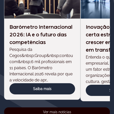
Barômetro Internacional
Inovação e
2026: IA e o futuro das
certa estr
competências
crescer e
Pesquisa da
em transf
Cegos&nbsp;Group&nbsp;contou
Entenda o que
com&nbsp;6 mil profissionais em
empresarial, p
11 países. O Barômetro
um fator estra
Internacional 2026 revela por que
organizações e
a velocidade de apr…
cultura, gestão
Saiba mais
Sa
Ver mais notícias