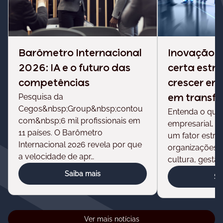
Barômetro Internacional
Inovação e
2026: IA e o futuro das
certa estr
competências
crescer e
Pesquisa da
em transf
Cegos&nbsp;Group&nbsp;contou
Entenda o que
com&nbsp;6 mil profissionais em
empresarial, p
11 países. O Barômetro
um fator estra
Internacional 2026 revela por que
organizações e
a velocidade de apr…
cultura, gestão
Saiba mais
Sa
Ver mais notícias